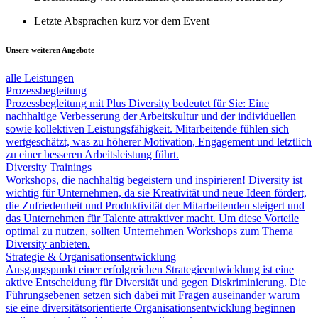
Letzte Absprachen kurz vor dem Event
Unsere weiteren Angebote
alle Leistungen
Prozess­begleitung
Prozessbegleitung mit Plus Diversity bedeutet für Sie: Eine
nachhaltige Verbesserung der Arbeitskultur und der individuellen
sowie kollektiven Leistungsfähigkeit. Mitarbeitende fühlen sich
wertgeschätzt, was zu höherer Motivation, Engagement und letztlich
zu einer besseren Arbeitsleistung führt.
Diversity Trainings
Workshops, die nachhaltig begeistern und inspirieren! Diversity ist
wichtig für Unternehmen, da sie Kreativität und neue Ideen fördert,
die Zufriedenheit und Produktivität der Mitarbeitenden steigert und
das Unternehmen für Talente attraktiver macht. Um diese Vorteile
optimal zu nutzen, sollten Unternehmen Workshops zum Thema
Diversity anbieten.
Strategie & Organisations­­entwicklung
Ausgangspunkt einer erfolgreichen Strategieentwicklung ist eine
aktive Entscheidung für Diversität und gegen Diskriminierung. Die
Führungsebenen setzen sich dabei mit Fragen auseinander warum
sie eine diversitätsorientierte Organisationsentwicklung beginnen